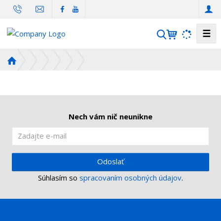
☰
V
y
h
Ú
ľ
v
o
a
d
d
n
á
á
Nech vám nič neunikne
v
s
a
t
n
r
i
a
Odoslať
n
e
Súhlasím so
spracovaním osobných údajov
.
a