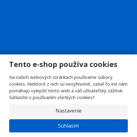
Tento e-shop používa cookies
© 2026, SINOP CB a.s.
E
Na našich webových stránkach používame súbory
B
VYROBILA
R
cookies. Niektoré z nich sú nevyhnutné, zatiaľ čo iné nám
Á
N
pomáhajú vylepšiť tento web a váš užívateľský zážitok.
A
.
Súhlasíte s používaním všetkých cookies?
C
Z
Nastavenie
Súhlasím