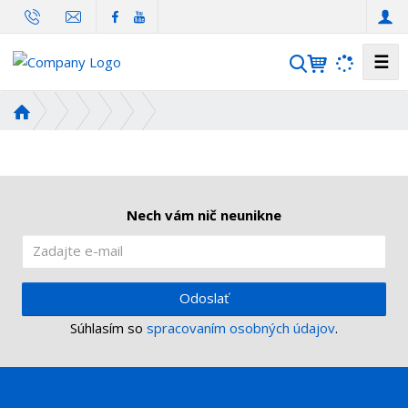
☰
V
y
h
Ú
ľ
v
o
a
d
d
n
á
á
Nech vám nič neunikne
v
s
a
t
n
r
i
a
Odoslať
n
e
Súhlasím so
spracovaním osobných údajov
.
a