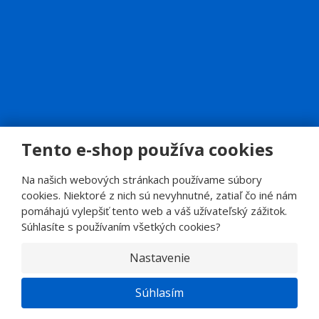
Tento e-shop používa cookies
© 2026, SINOP CB a.s.
E
Na našich webových stránkach používame súbory
B
VYROBILA
R
cookies. Niektoré z nich sú nevyhnutné, zatiaľ čo iné nám
Á
N
pomáhajú vylepšiť tento web a váš užívateľský zážitok.
A
.
Súhlasíte s používaním všetkých cookies?
C
Z
Nastavenie
Súhlasím