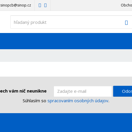
sinopcb@sinop.cz
Obcho
V
ech vám nič neunikne
Odos
Súhlasím so
spracovaním osobných údajov
.