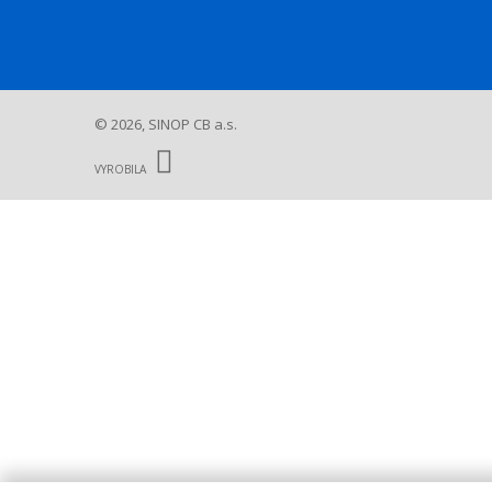
© 2026, SINOP CB a.s.
E
B
VYROBILA
R
Á
N
A
.
C
Z