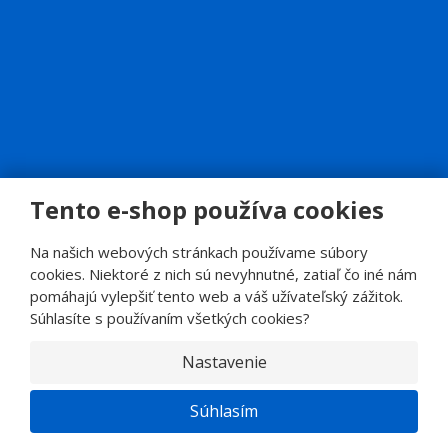
Tento e-shop používa cookies
© 2026, SINOP CB a.s.
E
Na našich webových stránkach používame súbory
B
VYROBILA
R
cookies. Niektoré z nich sú nevyhnutné, zatiaľ čo iné nám
Á
N
pomáhajú vylepšiť tento web a váš užívateľský zážitok.
A
.
Súhlasíte s používaním všetkých cookies?
C
Z
Nastavenie
Súhlasím