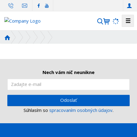
☰
V
y
h
Ú
ľ
v
o
a
d
d
n
á
á
Nech vám nič neunikne
v
s
a
t
n
r
i
a
Odoslať
n
e
Súhlasím so
spracovaním osobných údajov
.
a