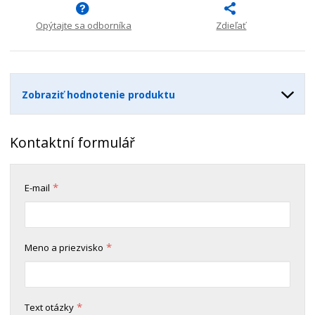
n
m
o
o
n
ž
o
Opýtajte sa odborníka
Zdieľať
č
s
ž
e
t
s
t
v
t
o
v
Zobraziť hodnotenie produktu
o
Kontaktní formulář
*
E-mail
*
Meno a priezvisko
*
Text otázky