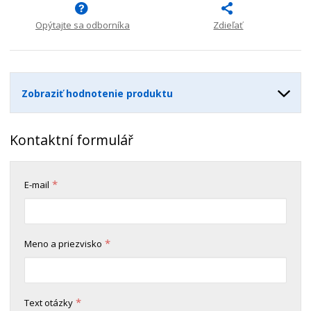
n
m
o
o
n
ž
o
Opýtajte sa odborníka
Zdieľať
č
s
ž
e
t
s
t
v
t
o
v
Zobraziť hodnotenie produktu
o
Kontaktní formulář
*
E-mail
*
Meno a priezvisko
*
Text otázky