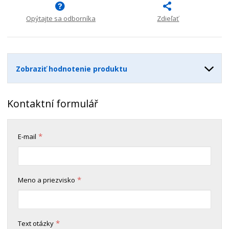
n
m
o
o
n
ž
o
Opýtajte sa odborníka
Zdieľať
č
s
ž
e
t
s
t
v
t
o
v
Zobraziť hodnotenie produktu
o
Kontaktní formulář
*
E-mail
*
Meno a priezvisko
*
Text otázky