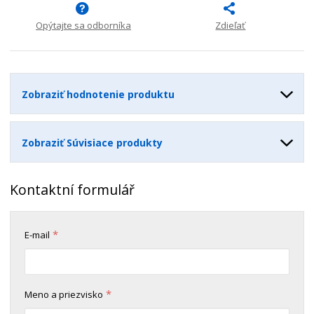
n
m
o
o
n
ž
o
Opýtajte sa odborníka
Zdieľať
č
s
ž
e
t
s
t
v
t
o
v
Zobraziť hodnotenie produktu
o
Zobraziť Súvisiace produkty
Kontaktní formulář
*
E-mail
*
Meno a priezvisko