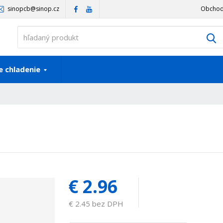
sinopcb@sinop.cz
Obchod
V
 chladenie
€ 2.96
€ 2.45 bez DPH