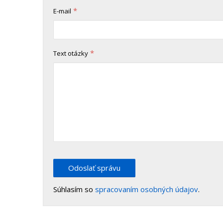
*
E-mail
*
Text otázky
Odoslať správu
Súhlasím so
spracovaním osobných údajov
.