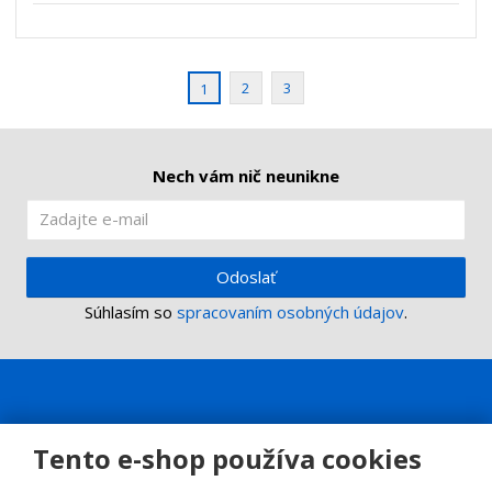
s
ž
e
t
s
t
v
t
o
v
2
3
1
o
Nech vám nič neunikne
Odoslať
Súhlasím so
spracovaním osobných údajov
.
Tento e-shop používa cookies