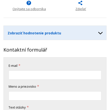
n
m
o
o
n
ž
o
Opýtajte sa odborníka
Zdieľať
č
s
ž
e
t
s
t
v
t
o
v
Zobraziť hodnotenie produktu
o
Kontaktní formulář
*
E-mail
*
Meno a priezvisko
*
Text otázky