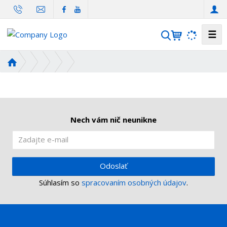
☰
V
y
h
Ú
ľ
v
o
a
d
d
n
á
á
Nech vám nič neunikne
v
s
a
t
n
r
i
a
Odoslať
n
e
Súhlasím so
spracovaním osobných údajov
.
a