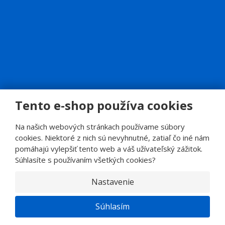
Tento e-shop používa cookies
© 2026, SINOP CB a.s.
E
Na našich webových stránkach používame súbory
B
VYROBILA
R
cookies. Niektoré z nich sú nevyhnutné, zatiaľ čo iné nám
Á
N
pomáhajú vylepšiť tento web a váš užívateľský zážitok.
A
.
Súhlasíte s používaním všetkých cookies?
C
Z
Nastavenie
Súhlasím