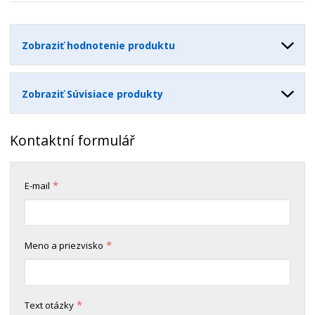
v
t
o
v
o
Zobraziť hodnotenie produktu
Zobraziť Súvisiace produkty
Kontaktní formulář
*
E-mail
*
Meno a priezvisko
*
Text otázky