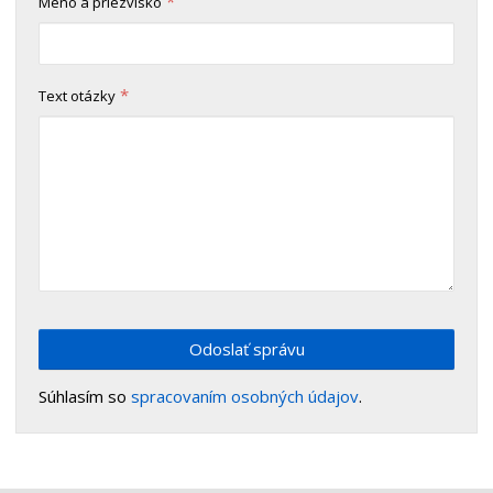
*
Meno a priezvisko
*
Text otázky
Odoslať správu
Súhlasím so
spracovaním osobných údajov
.