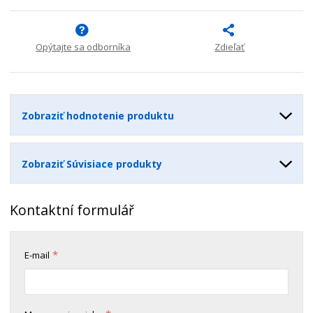
n
m
o
o
n
ž
o
č
s
ž
e
Opýtajte sa odborníka
Zdieľať
t
s
t
v
t
o
v
o
Zobraziť hodnotenie produktu
Zobraziť Súvisiace produkty
Kontaktní formulář
*
E-mail