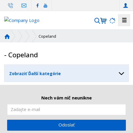
☰
V
y
h
Ú
Copeland
ľ
v
o
a
- Copeland
d
d
n
á
á
v
Zobraziť Ďalší kategórie
s
a
t
n
r
i
a
Nech vám nič neunikne
n
e
a
Odoslať