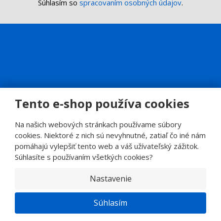
Súhlasím so
spracovaním osobných údajov
.
Tento e-shop používa cookies
Na našich webových stránkach používame súbory
cookies. Niektoré z nich sú nevyhnutné, zatiaľ čo iné nám
pomáhajú vylepšiť tento web a váš užívateľský zážitok.
© 2026, SINOP CB a.s.
Súhlasíte s používaním všetkých cookies?
E
B
VYROBILA
R
Nastavenie
Á
N
A
.
Súhlasím
C
Z