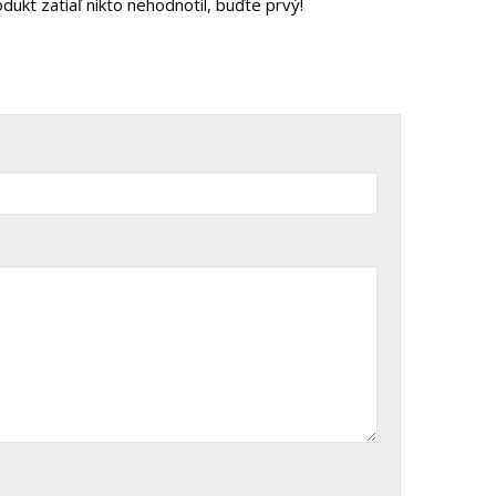
dukt zatiaľ nikto nehodnotil, buďte prvý!