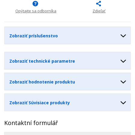
n
m
o
o
n
ž
o
Opýtajte sa odborníka
Zdieľať
č
s
ž
e
t
s
t
v
t
o
v
Zobraziť príslušenstvo
o
Zobraziť technické parametre
Zobraziť hodnotenie produktu
Zobraziť Súvisiace produkty
Kontaktní formulář