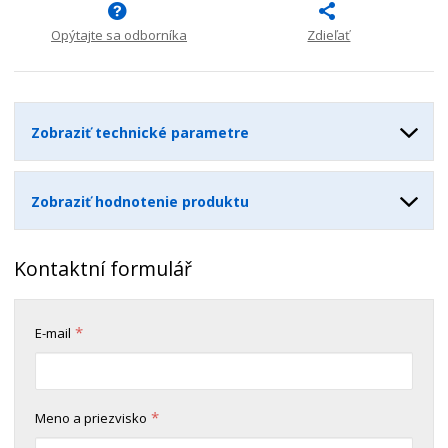
s
ž
e
t
s
t
Opýtajte sa odborníka
Zdieľať
v
t
o
v
o
Zobraziť technické parametre
Zobraziť hodnotenie produktu
Kontaktní formulář
*
E-mail
*
Meno a priezvisko