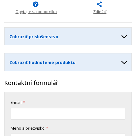
n
m
o
o
n
ž
o
Opýtajte sa odborníka
Zdieľať
č
s
ž
e
t
s
t
v
t
o
v
Zobraziť príslušenstvo
o
Zobraziť hodnotenie produktu
Kontaktní formulář
*
E-mail
*
Meno a priezvisko