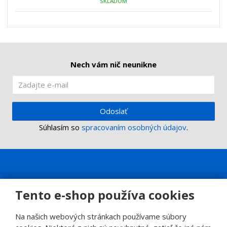
SKLADOM
ž
o
č
s
ž
e
t
s
t
v
t
o
v
o
Nech vám nič neunikne
Odoslať
Súhlasím so
spracovaním osobných údajov
.
Tento e-shop používa cookies
Na našich webových stránkach používame súbory