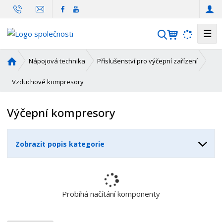
☰
V
y
h
Ú
Nápojová technika
Příslušenství pro výčepní zařízení
l
v
o
Vzduchové kompresory
e
d
d
n
a
Výčepní kompresory
í
t
s
t
Zobrazit popis kategorie
r
a
n
a
Probíhá načítání komponenty