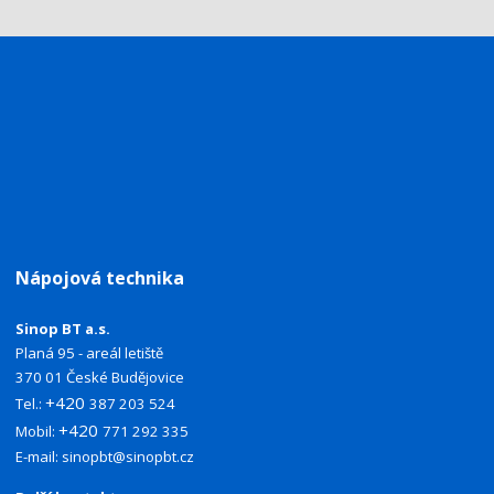
Nápojová technika
Sinop BT a.s.
Planá 95 - areál letiště
370 01 České Budějovice
+420
Tel.:
387 203 524
+420
Mobil:
771 292 335
E-mail:
sinopbt@sinopbt.cz