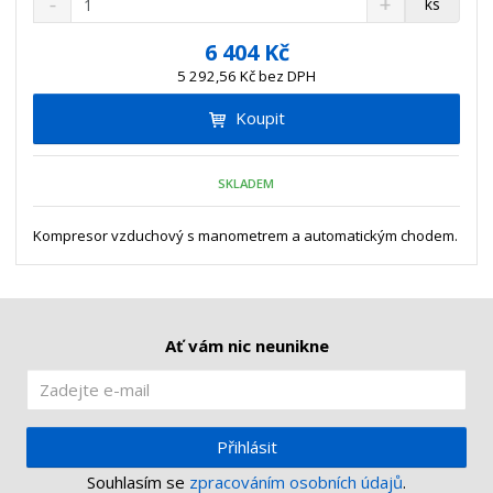
ks
n
a
m
í
v
ě
6 404 Kč
ž
ý
n
5 292,56 Kč bez DPH
i
š
i
t
i
Koupit
t
m
t
p
n
m
o
o
n
SKLADEM
ž
o
č
s
ž
e
t
s
Kompresor vzduchový s manometrem a automatickým chodem.
t
v
t
í
v
í
Ať vám nic neunikne
Přihlásit
Souhlasím se
zpracováním osobních údajů
.