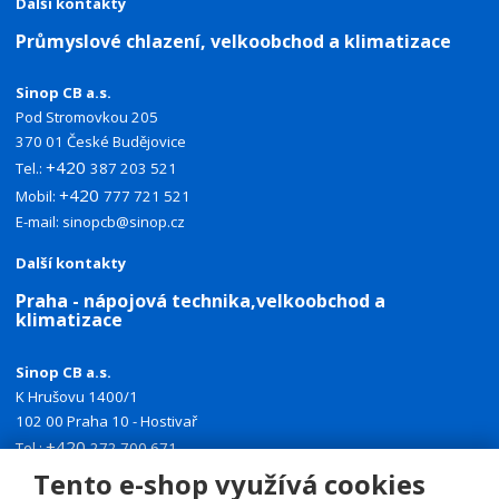
Další kontakty
Průmyslové chlazení, velkoobchod a klimatizace
Sinop CB a.s.
Pod Stromovkou 205
370 01 České Budějovice
+420
Tel.:
387 203 521
+420
Mobil:
777 721 521
E-mail:
sinopcb@sinop.cz
Další kontakty
Praha - nápojová technika,velkoobchod a
klimatizace
Sinop CB a.s.
K Hrušovu 1400/1
102 00 Praha 10 - Hostivař
+420
Tel.:
272 700 671
+420
Mobil:
774 335 918
Tento e-shop využívá cookies