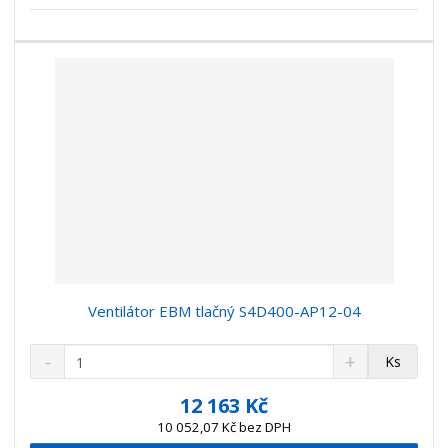
s
ž
e
t
s
t
v
t
í
v
í
Ventilátor EBM tlačný S4D400-AP12-04
S
N
Z
Ks
n
a
m
í
v
ě
12 163 Kč
ž
ý
n
10 052,07 Kč bez DPH
i
š
i