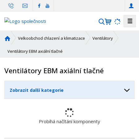
☰
V
y
h
Ú
Velkoobchod chlazení a klimatizace
Ventilátory
l
v
o
Ventilátory EBM axiální tlačné
e
d
d
n
a
Ventilátory EBM axiální tlačné
í
t
s
t
Zobrazit další kategorie
r
a
n
a
Probíhá načítání komponenty