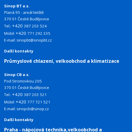
Sinop BT a.s.
Planá 95 - areál letiště
370 01 České Budějovice
+420
Tel.:
387 203 524
+420
Mobil:
771 292 335
E-mail:
sinopbt@sinopbt.cz
Další kontakty
Průmyslové chlazení, velkoobchod a klimatizace
Sinop CB a.s.
Pod Stromovkou 205
370 01 České Budějovice
+420
Tel.:
387 203 521
+420
Mobil:
777 721 521
E-mail:
sinopcb@sinop.cz
Další kontakty
Praha - nápojová technika,velkoobchod a