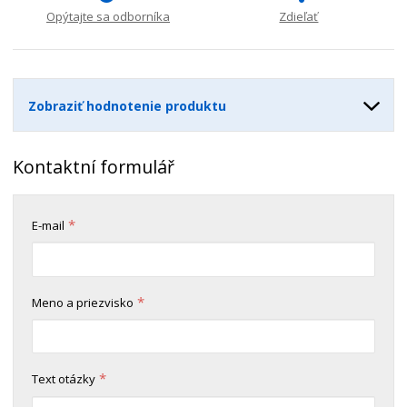
n
m
o
o
n
Opýtajte sa odborníka
Zdieľať
ž
o
č
s
ž
e
t
s
t
v
t
Zobraziť hodnotenie produktu
o
v
o
Kontaktní formulář
*
E-mail
*
Meno a priezvisko
*
Text otázky