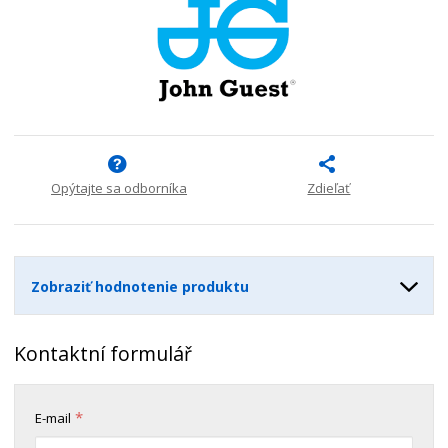
n
m
o
o
n
ž
o
č
s
ž
e
t
s
t
v
t
o
v
o
Opýtajte sa odborníka
Zdieľať
Zobraziť hodnotenie produktu
Kontaktní formulář
*
E-mail