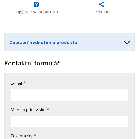
n
m
o
o
n
ž
o
Opýtajte sa odborníka
Zdieľať
č
s
ž
e
t
s
t
v
t
o
v
Zobraziť hodnotenie produktu
o
Kontaktní formulář
*
E-mail
*
Meno a priezvisko
*
Text otázky