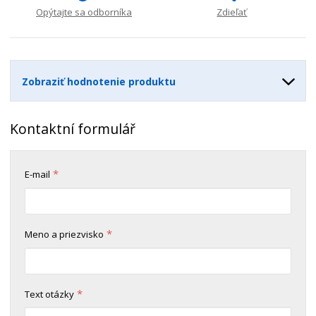
n
m
o
o
n
Opýtajte sa odborníka
Zdieľať
ž
o
č
s
ž
e
t
s
t
v
t
Zobraziť hodnotenie produktu
o
v
o
Kontaktní formulář
*
E-mail
*
Meno a priezvisko
*
Text otázky