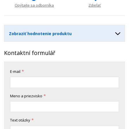
n
m
o
o
n
Opýtajte sa odborníka
Zdieľať
ž
o
č
s
ž
e
t
s
t
v
t
Zobraziť hodnotenie produktu
o
v
o
Kontaktní formulář
*
E-mail
*
Meno a priezvisko
*
Text otázky