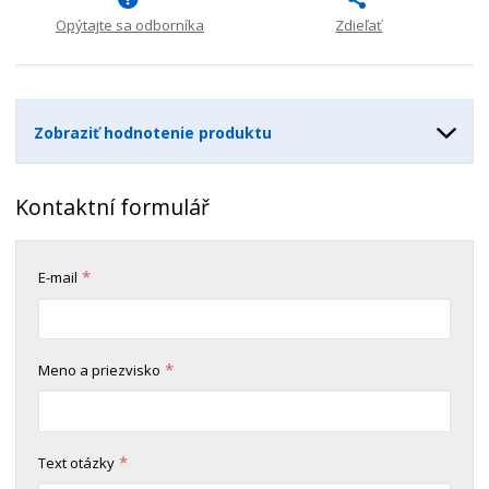
n
m
o
o
n
Opýtajte sa odborníka
Zdieľať
ž
o
č
s
ž
e
t
s
t
v
t
Zobraziť hodnotenie produktu
o
v
o
Kontaktní formulář
*
E-mail
*
Meno a priezvisko
*
Text otázky