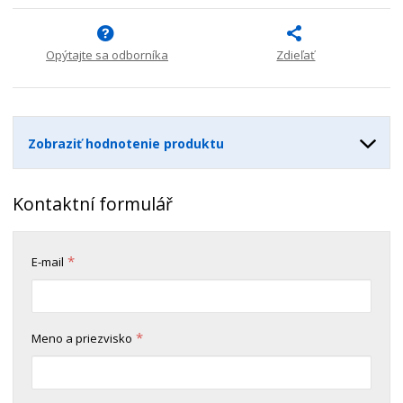
n
m
o
o
n
ž
o
č
s
ž
e
Opýtajte sa odborníka
Zdieľať
t
s
t
v
t
o
v
o
Zobraziť hodnotenie produktu
Kontaktní formulář
*
E-mail
*
Meno a priezvisko