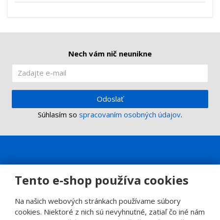
s
ž
e
t
s
t
v
t
o
v
o
Nech vám nič neunikne
Odoslať
Súhlasím so
spracovaním osobných údajov
.
Tento e-shop používa cookies
Na našich webových stránkach používame súbory
cookies. Niektoré z nich sú nevyhnutné, zatiaľ čo iné nám