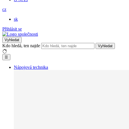
cz
sk
Přihlásit se
Vyhledat
Kdo hledá, ten najde
Vyhledat
☰
Nápojová technika