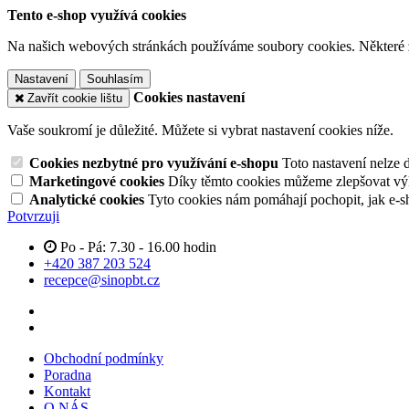
Tento e-shop využívá cookies
Na našich webových stránkách používáme soubory cookies. Některé z n
Nastavení
Souhlasím
Cookies nastavení
Zavřít cookie lištu
Vaše soukromí je důležité. Můžete si vybrat nastavení cookies níže.
Cookies nezbytné pro využívání e-shopu
Toto nastavení nelze 
Marketingové cookies
Díky těmto cookies můžeme zlepšovat výko
Analytické cookies
Tyto cookies nám pomáhají pochopit, jak e-s
Potvrzuji
Po - Pá: 7.30 - 16.00 hodin
+420 387 203 524
recepce@sinopbt.cz
Obchodní podmínky
Poradna
Kontakt
O NÁS