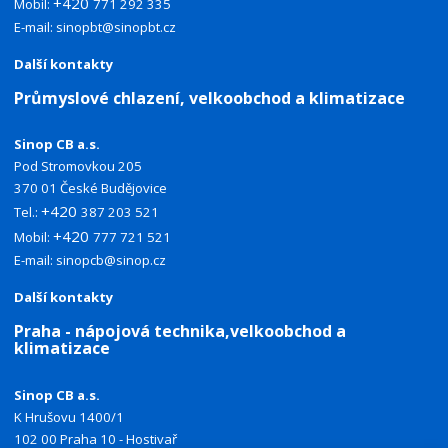
+420
Mobil:
771 292 335
E-mail:
sinopbt@sinopbt.cz
Další kontakty
Průmyslové chlazení, velkoobchod a klimatizace
Sinop CB a.s.
Pod Stromovkou 205
370 01 České Budějovice
+420
Tel.:
387 203 521
+420
Mobil:
777 721 521
E-mail:
sinopcb@sinop.cz
Další kontakty
Praha - nápojová technika,velkoobchod a
klimatizace
Sinop CB a.s.
K Hrušovu 1400/1
102 00 Praha 10 - Hostivař