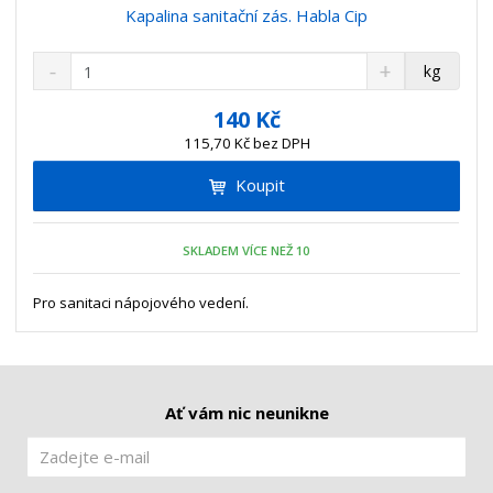
Kapalina sanitační zás. Habla Cip
S
N
Z
kg
n
a
m
í
v
ě
140 Kč
ž
ý
n
115,70 Kč bez DPH
i
š
i
t
i
Koupit
t
m
t
p
n
m
o
o
n
SKLADEM VÍCE NEŽ 10
ž
o
č
s
ž
e
t
s
Pro sanitaci nápojového vedení.
t
v
t
í
v
í
Ať vám nic neunikne