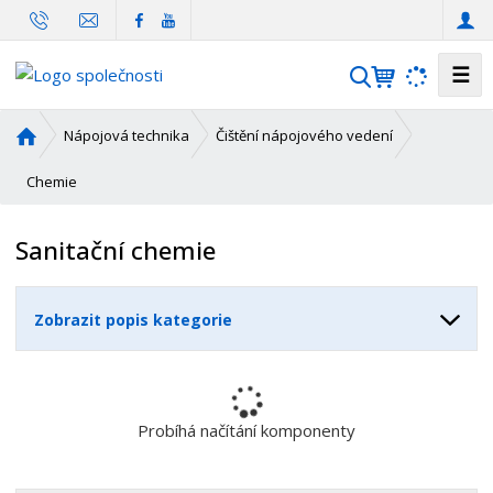
☰
V
y
h
Ú
Nápojová technika
Čištění nápojového vedení
l
v
o
Chemie
e
d
d
n
a
Sanitační chemie
í
t
s
t
Zobrazit popis kategorie
r
a
n
a
Probíhá načítání komponenty